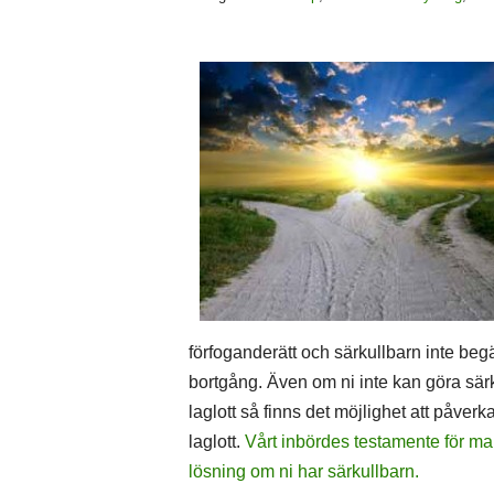
förfoganderätt och särkullbarn inte begä
bortgång. Även om ni inte kan göra särk
laglott så finns det möjlighet att påverk
laglott.
Vårt inbördes testamente för ma
lösning om ni har särkullbarn.