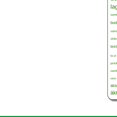
lag
samb
bod
samä
skil
tes
ta ut
juris
samb
vem f
äkt
äk