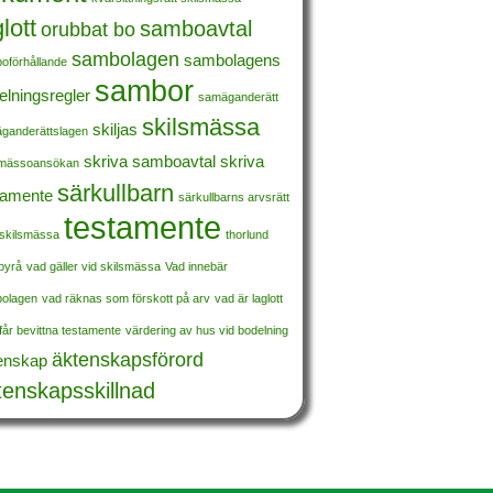
lott
samboavtal
orubbat bo
sambolagen
sambolagens
oförhållande
sambor
elningsregler
samäganderätt
skilsmässa
skiljas
ganderättslagen
skriva samboavtal
skriva
smässoansökan
särkullbarn
tamente
särkullbarns arvsrätt
testamente
 skilsmässa
thorlund
tbyrå
vad gäller vid skilsmässa
Vad innebär
olagen
vad räknas som förskott på arv
vad är laglott
år bevittna testamente
värdering av hus vid bodelning
äktenskapsförord
enskap
tenskapsskillnad