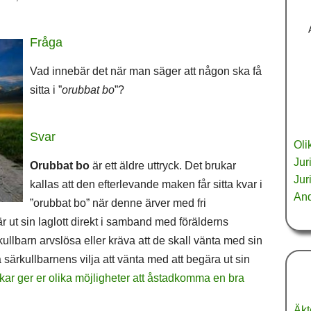
Fråga
Vad innebär det när man säger att någon ska få
sitta i ”
orubbat bo
”?
Svar
Oli
Jur
Orubbat bo
är ett äldre uttryck. Det brukar
Jur
kallas att den efterlevande maken får sitta kvar i
And
”orubbat bo” när denne ärver med fri
r ut sin laglott direkt i samband med förälderns
ullbarn arvslösa eller kräva att de skall vänta med sin
a särkullbarnens vilja att vänta med att begära ut sin
kar ger er olika möjligheter att åstadkomma en bra
Äkt