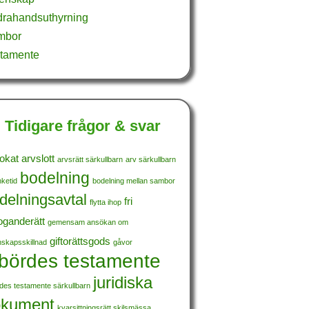
rahandsuthyrning
mbor
tamente
Tidigare frågor & svar
okat
arvslott
arvsrätt särkullbarn
arv särkullbarn
bodelning
ketid
bodelning mellan sambor
delningsavtal
fri
flytta ihop
foganderätt
gemensam ansökan om
giftorättsgods
nskapsskillnad
gåvor
nbördes testamente
juridiska
rdes testamente särkullbarn
okument
kvarsittningsrätt skilsmässa