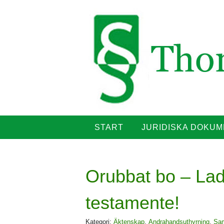
Primary
Skip
START
JURIDISKA DOKU
to
Menu
content
Orubbat bo – Lad
testamente!
Kategori:
Äktenskap
,
Andrahandsuthyrning
,
Sa