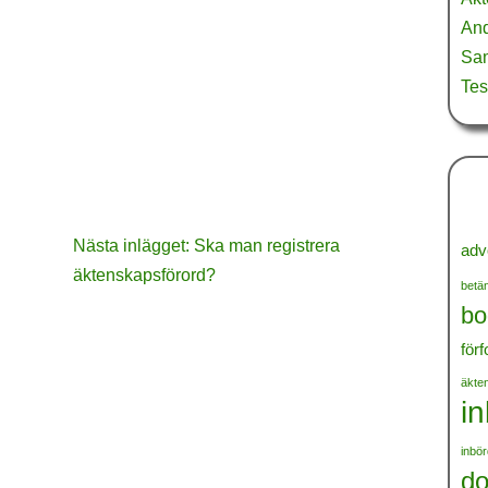
And
Sa
Tes
Nästa inlägget: Ska man registrera
adv
äktenskapsförord?
betän
bo
för
äkte
i
inbö
d