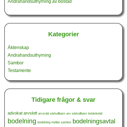
Andrahandsuthyrning av bostad
Kategorier
Äktenskap
Andrahandsuthyrning
Sambor
Testamente
Tidigare frågor & svar
advokat
arvslott
arvsrätt särkullbarn
arv särkullbarn
betänketid
bodelning
bodelningsavtal
bodelning mellan sambor