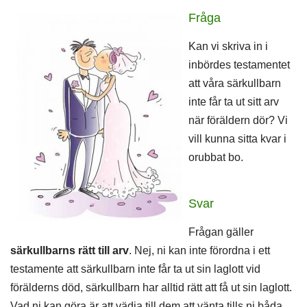
Fråga
Kan vi skriva in i
inbördes testamentet
att våra särkullbarn
inte får ta ut sitt arv
när föräldern dör? Vi
vill kunna sitta kvar i
orubbat bo.
Svar
Frågan gäller
särkullbarns rätt till arv
. Nej, ni kan inte förordna i ett
testamente att särkullbarn inte får ta ut sin laglott vid
förälderns död, särkullbarn har alltid rätt att få ut sin laglott.
Vad ni kan göra är att vädja till dem att vänta tills ni båda