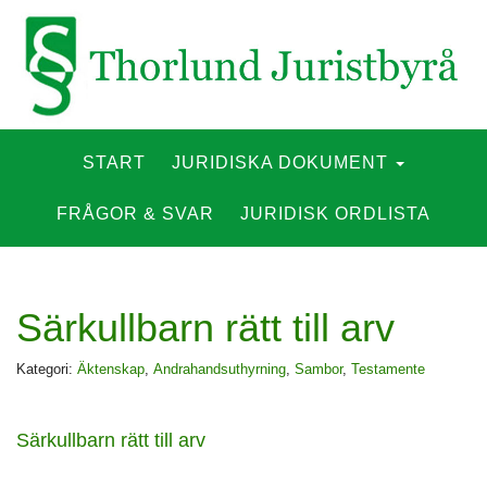
Primary
Skip
START
JURIDISKA DOKUMENT
to
Menu
content
FRÅGOR & SVAR
JURIDISK ORDLISTA
Särkullbarn rätt till arv
Kategori:
Äktenskap
,
Andrahandsuthyrning
,
Sambor
,
Testamente
Särkullbarn rätt till arv