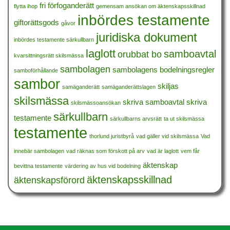
fri förfoganderätt
flytta ihop
gemensam ansökan om äktenskapsskillnad
inbördes testamente
giftorättsgods
gåvor
juridiska dokument
inbördes testamente särkullbarn
laglott
samboavtal
orubbat bo
kvarsittningsrätt skilsmässa
sambolagen
sambolagens bodelningsregler
samboförhållande
sambor
skiljas
samäganderätt
samäganderättslagen
skilsmässa
skriva samboavtal
skriva
skilsmässoansökan
särkullbarn
testamente
särkullbarns arvsrätt
ta ut skilsmässa
testamente
thorlund juristbyrå
vad gäller vid skilsmässa
Vad
innebär sambolagen
vad räknas som förskott på arv
vad är laglott
vem får
äktenskap
bevittna testamente
värdering av hus vid bodelning
äktenskapsskillnad
äktenskapsförord